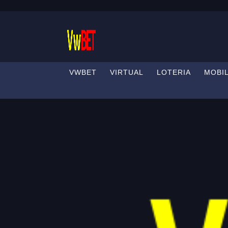
VWBET
VIRTUAL
LOTERIA
MOBI