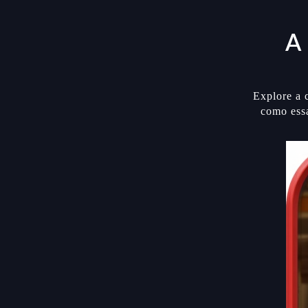
A
Explore a 
como essa