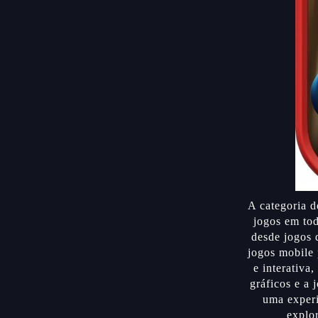
A categoria d
jogos em to
desde jogos 
jogos mobile 
e interativa
gráficos e a
uma experi
explo