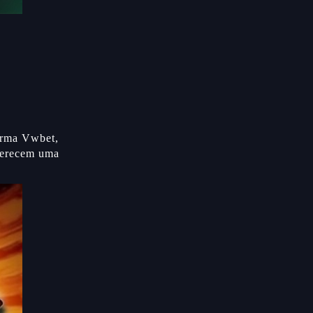
forma Vwbet,
oferecem uma