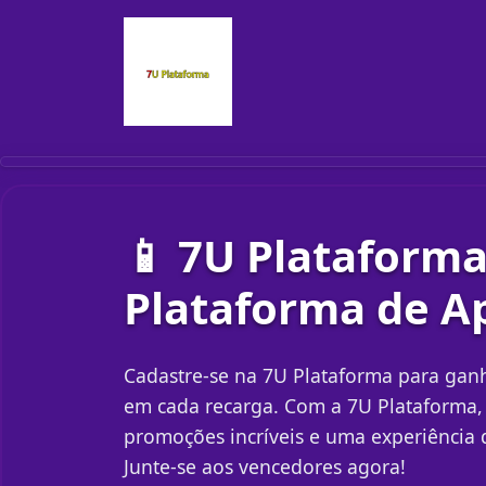
📱 7U Plataform
Plataforma de A
Cadastre-se na 7U Plataforma para gan
em cada recarga. Com a 7U Plataforma,
promoções incríveis e uma experiência d
Junte-se aos vencedores agora!