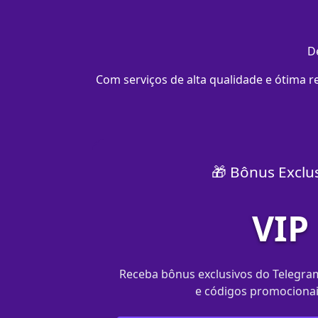
D
Com serviços de alta qualidade e ótima r
🎁 Bônus Exclu
VIP
Receba bônus exclusivos do Telegra
e códigos promocionai