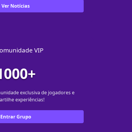
Ver Notícias
Comunidade VIP
1000+
unidade exclusiva de jogadores e
rtilhe experiências!
Entrar Grupo