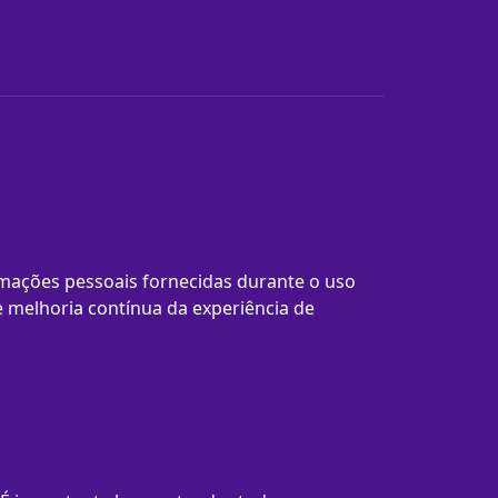
rmações pessoais fornecidas durante o uso
e melhoria contínua da experiência de