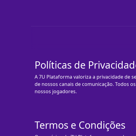
Políticas de Privacida
A 7U Plataforma valoriza a privacidade de 
de nossos canais de comunicação. Todos os 
nossos jogadores.
Termos e Condições