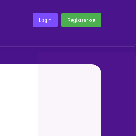
Login
Registrar-se