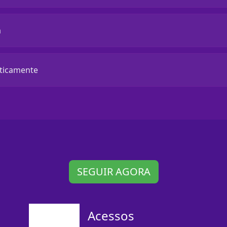
a
aticamente
SEGUIR AGORA
Acessos