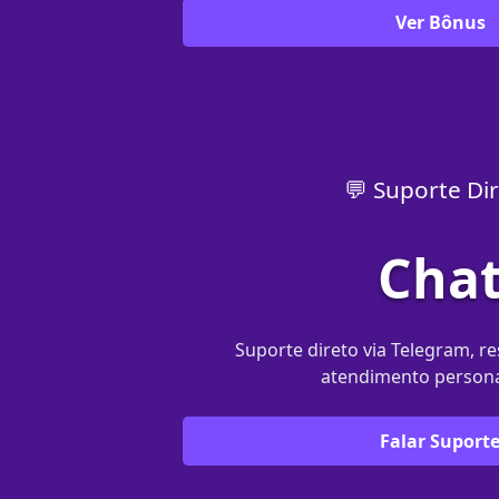
Ver Bônus
💬 Suporte Di
Cha
Suporte direto via Telegram, r
atendimento persona
Falar Suport