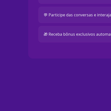
💬 Participe das conversas e interaj
🎁 Receba bônus exclusivos autom