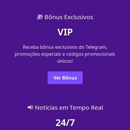
🎁 Bônus Exclusivos
VIP
Receba bônus exclusivos do Telegram,
promoções especiais e códigos promocionais
únicos!
Ver Bônus
📢 Notícias em Tempo Real
24/7