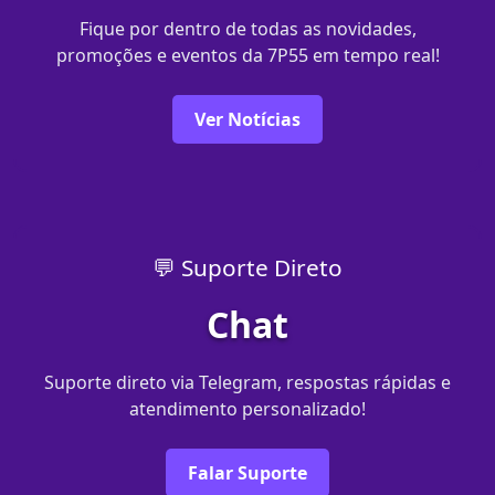
Fique por dentro de todas as novidades,
promoções e eventos da 7P55 em tempo real!
Ver Notícias
💬 Suporte Direto
Chat
Suporte direto via Telegram, respostas rápidas e
atendimento personalizado!
Falar Suporte