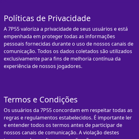
Políticas de Privacidade
A 7P55 valoriza a privacidade de seus usuários e está
empenhada em proteger todas as informações
pessoais fornecidas durante o uso de nossos canais de
comunicação. Todos os dados coletados são utilizados
exclusivamente para fins de melhoria contínua da
experiência de nossos jogadores.
Termos e Condições
Os usuários da 7P55 concordam em respeitar todas as
regras e regulamentos estabelecidos. É importante ler
e entender todos os termos antes de participar de
nossos canais de comunicação. A violação destes