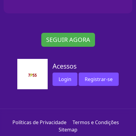
SEGUIR AGORA
Acessos
Login
Registrar-se
Políticas de Privacidade
Termos e Condições
Sitemap