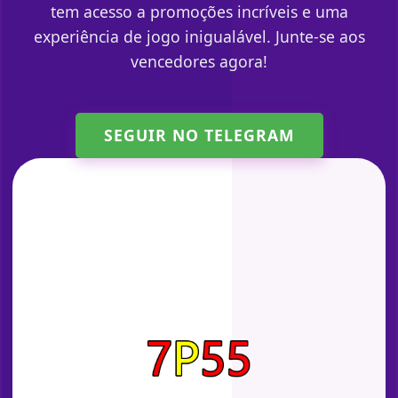
tem acesso a promoções incríveis e uma
experiência de jogo inigualável. Junte-se aos
vencedores agora!
SEGUIR NO TELEGRAM