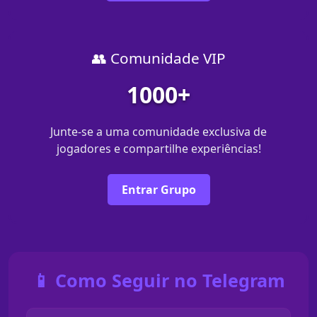
👥 Comunidade VIP
1000+
Junte-se a uma comunidade exclusiva de
jogadores e compartilhe experiências!
Entrar Grupo
📱 Como Seguir no Telegram