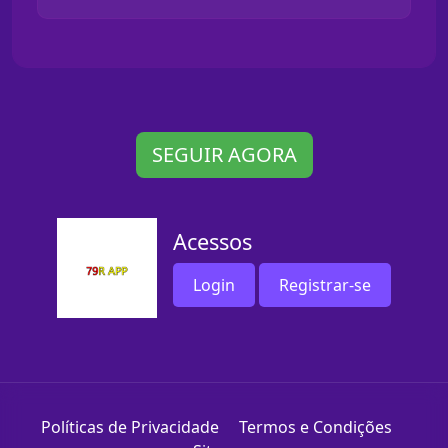
SEGUIR AGORA
Acessos
Login
Registrar-se
Políticas de Privacidade
Termos e Condições