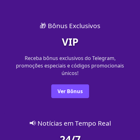
🎁 Bônus Exclusivos
VIP
Receba bônus exclusivos do Telegram,
promoções especiais e códigos promocionais
únicos!
Ver Bônus
📢 Notícias em Tempo Real
24/7