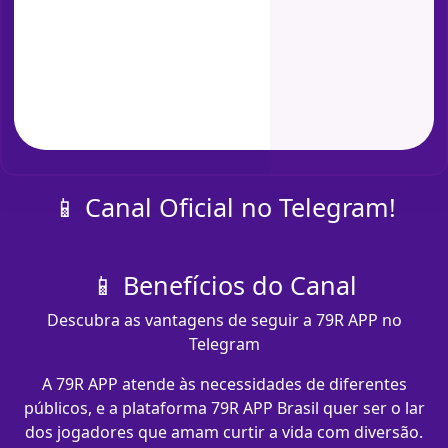
📱 Canal Oficial no Telegram!
📱 Benefícios do Canal
Descubra as vantagens de seguir a 79R APP no
Telegram
A 79R APP atende às necessidades de diferentes
públicos, e a plataforma 79R APP Brasil quer ser o lar
dos jogadores que amam curtir a vida com diversão.