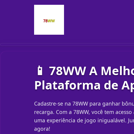
📱 78WW A Melh
Plataforma de A
Cadastre-se na 78WW para ganhar bônu
recarga. Com a 78WW, você tem acesso 
uma experiência de jogo inigualável. J
agora!