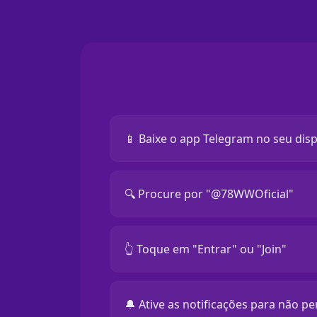
📱 Baixe o app Telegram no seu disp
🔍 Procure por "@78WWOficial"
👆 Toque em "Entrar" ou "Join"
🔔 Ative as notificações para não p