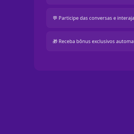
💬 Participe das conversas e interaj
🎁 Receba bônus exclusivos autom