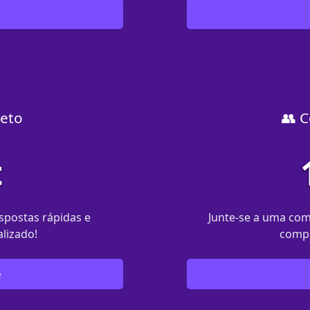
reto
👥 
t
espostas rápidas e
Junte-se a uma com
lizado!
compa
e