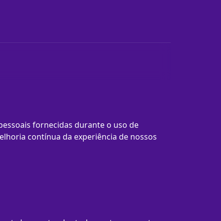
pessoais fornecidas durante o uso de
elhoria contínua da experiência de nossos