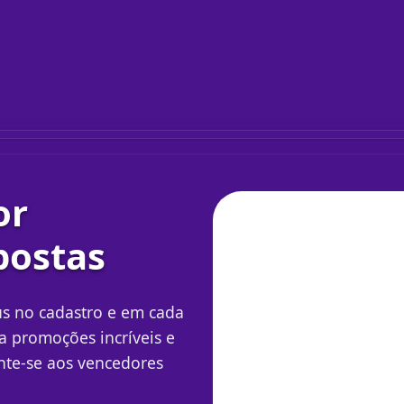
or
postas
s no cadastro e em cada
a promoções incríveis e
unte-se aos vencedores