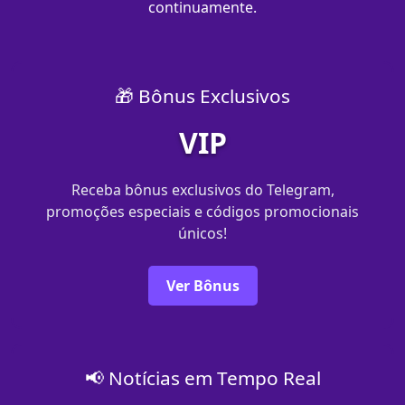
continuamente.
🎁 Bônus Exclusivos
VIP
Receba bônus exclusivos do Telegram,
promoções especiais e códigos promocionais
únicos!
Ver Bônus
📢 Notícias em Tempo Real