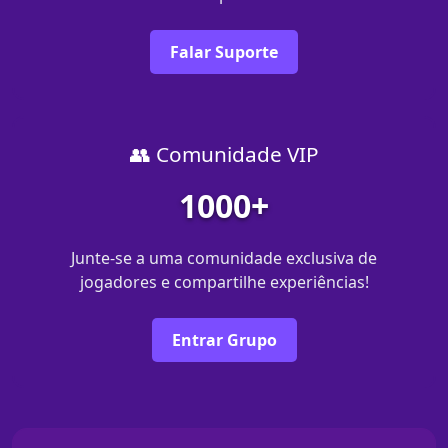
Falar Suporte
👥 Comunidade VIP
1000+
Junte-se a uma comunidade exclusiva de
jogadores e compartilhe experiências!
Entrar Grupo