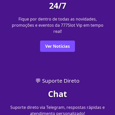
24/7
Fique por dentro de todas as novidades,
promoções e eventos da 777Slot Vip em tempo
real!
Ver Notícias
💬 Suporte Direto
Chat
Suporte direto via Telegram, respostas rápidas e
atendimento personalizado!