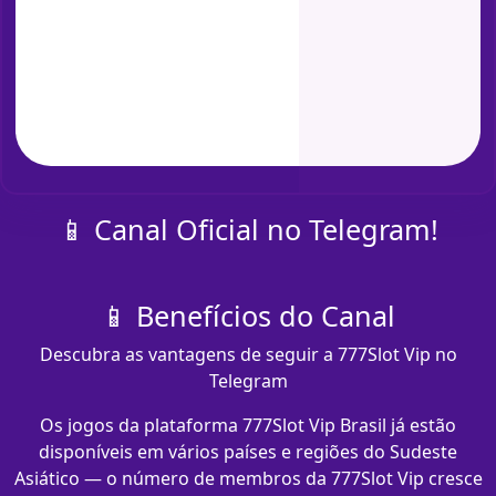
📱 Canal Oficial no Telegram!
📱 Benefícios do Canal
Descubra as vantagens de seguir a 777Slot Vip no
Telegram
Os jogos da plataforma 777Slot Vip Brasil já estão
disponíveis em vários países e regiões do Sudeste
Asiático — o número de membros da 777Slot Vip cresce