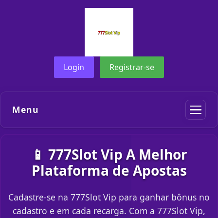
Login
Registrar-se
Menu
📱 777Slot Vip A Melhor
Plataforma de Apostas
Cadastre-se na 777Slot Vip para ganhar bônus no
cadastro e em cada recarga. Com a 777Slot Vip,