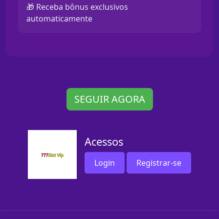
🎁 Receba bônus exclusivos
automaticamente
SEGUIR AGORA
Acessos
Login
Registrar-se