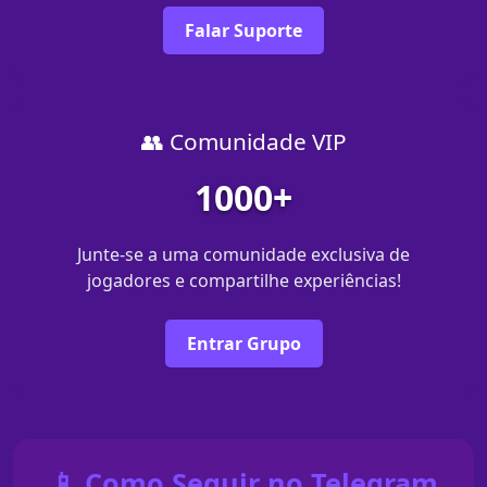
Falar Suporte
👥 Comunidade VIP
1000+
Junte-se a uma comunidade exclusiva de
jogadores e compartilhe experiências!
Entrar Grupo
📱 Como Seguir no Telegram