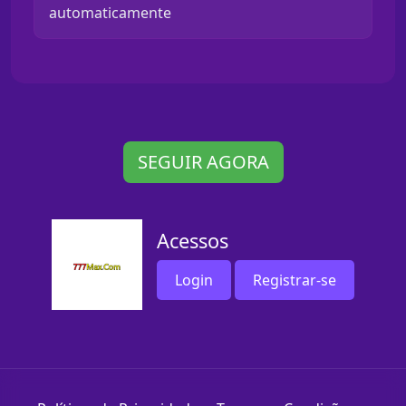
automaticamente
SEGUIR AGORA
Acessos
Login
Registrar-se