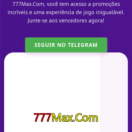
777Max.Com, você tem acesso a promoções
incríveis e uma experiência de jogo inigualável.
Junte-se aos vencedores agora!
SEGUIR NO TELEGRAM