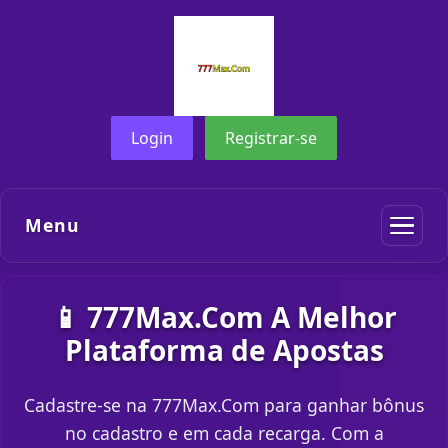
Login
Registrar-se
Menu
📱 777Max.Com A Melhor
Plataforma de Apostas
Cadastre-se na 777Max.Com para ganhar bônus
no cadastro e em cada recarga. Com a