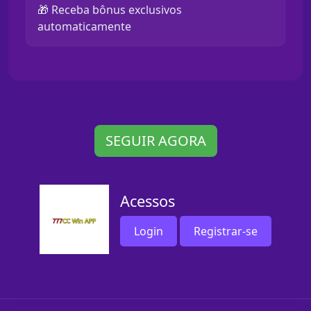
🎁 Receba bônus exclusivos
automaticamente
SEGUIR AGORA
Acessos
Login
Registrar-se