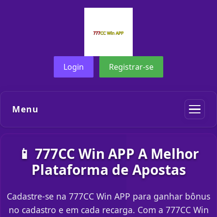
Login
Registrar-se
Menu
📱 777CC Win APP A Melhor
Plataforma de Apostas
Cadastre-se na 777CC Win APP para ganhar bônus
no cadastro e em cada recarga. Com a 777CC Win