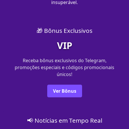
insuperável.
🎁 Bônus Exclusivos
VIP
Receba bônus exclusivos do Telegram,
promoções especiais e códigos promocionais
únicos!
Ver Bônus
📢 Notícias em Tempo Real