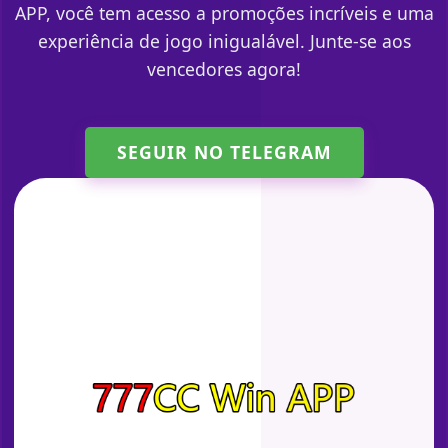
APP, você tem acesso a promoções incríveis e uma
experiência de jogo inigualável. Junte-se aos
vencedores agora!
SEGUIR NO TELEGRAM