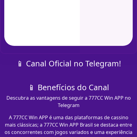
📱 Canal Oficial no Telegram!
📱 Benefícios do Canal
Descubra as vantagens de seguir a 777CC Win APP no
Telegram
A 777CC Win APP é uma das plataformas de cassino
mais clássicas; a 777CC Win APP Brasil se destaca entre
os concorrentes com jogos variados e uma experiência