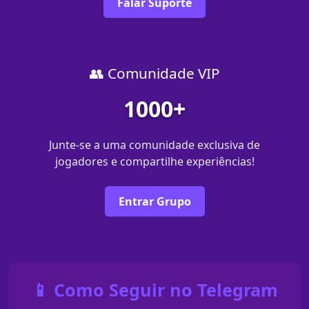
Falar Suporte
👥 Comunidade VIP
1000+
Junte-se a uma comunidade exclusiva de
jogadores e compartilhe experiências!
Entrar Grupo
📱 Como Seguir no Telegram