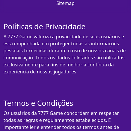
Sitemap
Políticas de Privacidade
A 7777 Game valoriza a privacidade de seus usuários e
está empenhada em proteger todas as informações
pessoais fornecidas durante o uso de nossos canais de
comunicação. Todos os dados coletados são utilizados
exclusivamente para fins de melhoria contínua da
experiência de nossos jogadores.
Termos e Condições
Os usuários da 7777 Game concordam em respeitar
todas as regras e regulamentos estabelecidos. É
importante ler e entender todos os termos antes de