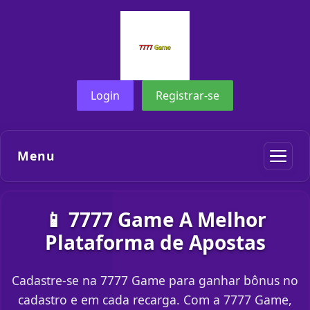
Login
Registrar-se
Menu
📱 7777 Game A Melhor
Plataforma de Apostas
Cadastre-se na 7777 Game para ganhar bônus no
cadastro e em cada recarga. Com a 7777 Game,