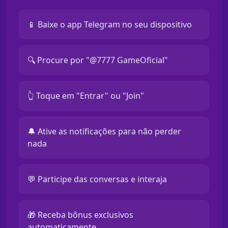
📱 Baixe o app Telegram no seu dispositivo
🔍 Procure por "@7777 GameOficial"
👆 Toque em "Entrar" ou "Join"
🔔 Ative as notificações para não perder
nada
💬 Participe das conversas e interaja
🎁 Receba bônus exclusivos
automaticamente