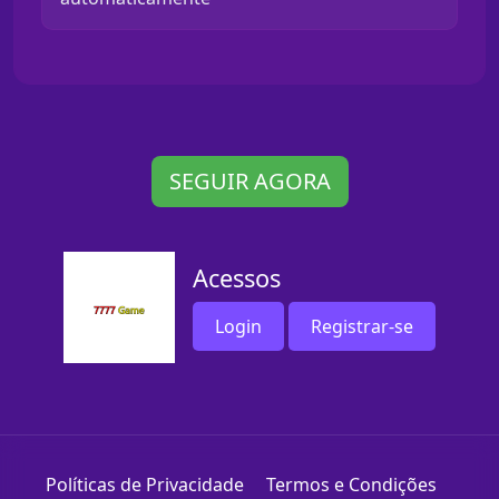
SEGUIR AGORA
Acessos
Login
Registrar-se
Políticas de Privacidade
Termos e Condições