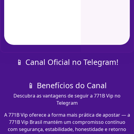
📱 Canal Oficial no Telegram!
📱 Benefícios do Canal
Descubra as vantagens de seguir a 771B Vip no
Telegram
A 771B Vip oferece a forma mais prática de apostar — a
771B Vip Brasil mantém um compromisso contínuo
com segurança, estabilidade, honestidade e retorno