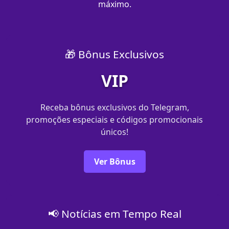
máximo.
🎁 Bônus Exclusivos
VIP
Receba bônus exclusivos do Telegram,
promoções especiais e códigos promocionais
únicos!
Ver Bônus
📢 Notícias em Tempo Real