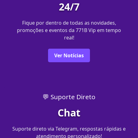
24/7
Fique por dentro de todas as novidades,
promoções e eventos da 771B Vip em tempo
real!
Ver Notícias
💬 Suporte Direto
Chat
Suporte direto via Telegram, respostas rápidas e
atendimento personalizado!