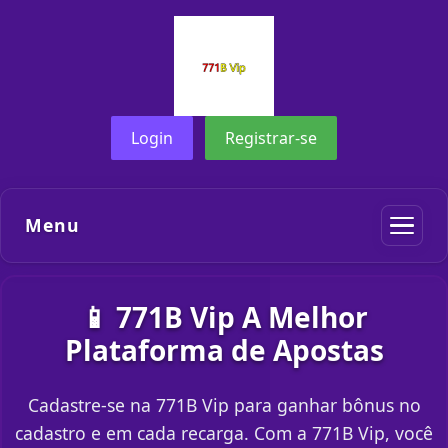
Login
Registrar-se
Menu
📱 771B Vip A Melhor
Plataforma de Apostas
Cadastre-se na 771B Vip para ganhar bônus no
cadastro e em cada recarga. Com a 771B Vip, você