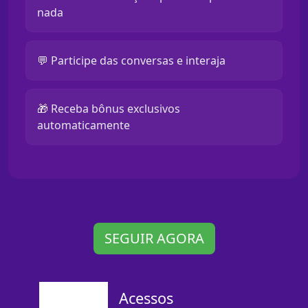
nada
💬 Participe das conversas e interaja
🎁 Receba bônus exclusivos
automaticamente
SEGUIR AGORA
Acessos