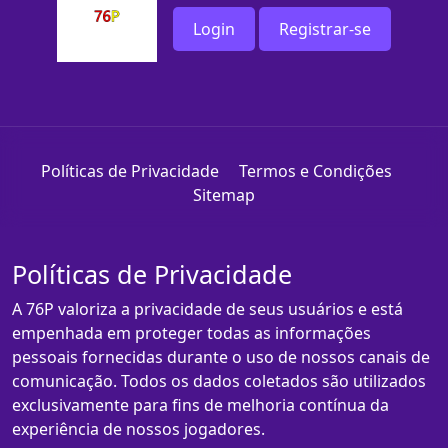
Login
Registrar-se
Políticas de Privacidade
Termos e Condições
Sitemap
Políticas de Privacidade
A 76P valoriza a privacidade de seus usuários e está
empenhada em proteger todas as informações
pessoais fornecidas durante o uso de nossos canais de
comunicação. Todos os dados coletados são utilizados
exclusivamente para fins de melhoria contínua da
experiência de nossos jogadores.