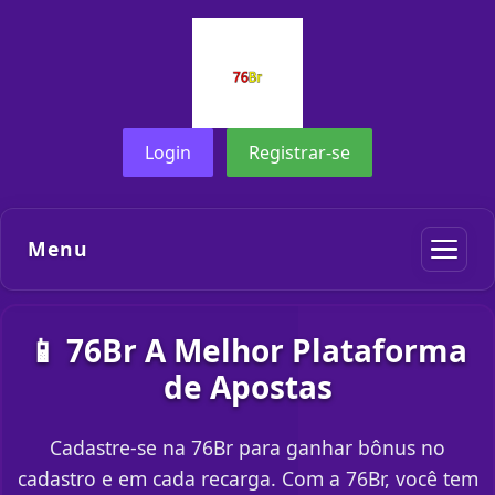
Login
Registrar-se
Menu
📱 76Br A Melhor Plataforma
de Apostas
Cadastre-se na 76Br para ganhar bônus no
cadastro e em cada recarga. Com a 76Br, você tem