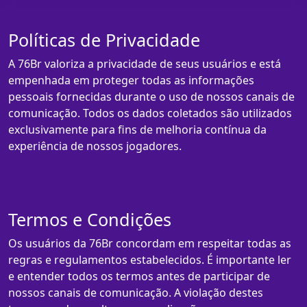
Políticas de Privacidade
A 76Br valoriza a privacidade de seus usuários e está
empenhada em proteger todas as informações
pessoais fornecidas durante o uso de nossos canais de
comunicação. Todos os dados coletados são utilizados
exclusivamente para fins de melhoria contínua da
experiência de nossos jogadores.
Termos e Condições
Os usuários da 76Br concordam em respeitar todas as
regras e regulamentos estabelecidos. É importante ler
e entender todos os termos antes de participar de
nossos canais de comunicação. A violação destes