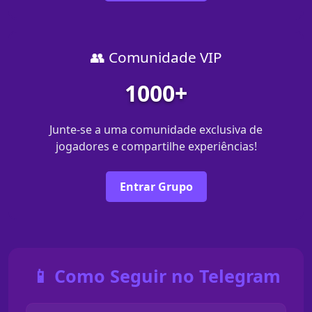
👥 Comunidade VIP
1000+
Junte-se a uma comunidade exclusiva de
jogadores e compartilhe experiências!
Entrar Grupo
📱 Como Seguir no Telegram