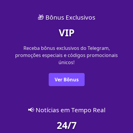
🎁 Bônus Exclusivos
VIP
Receba bônus exclusivos do Telegram,
promoções especiais e códigos promocionais
únicos!
Ver Bônus
📢 Notícias em Tempo Real
24/7