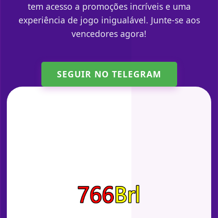
tem acesso a promoções incríveis e uma
experiência de jogo inigualável. Junte-se aos
vencedores agora!
SEGUIR NO TELEGRAM