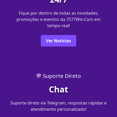
Fique por dentro de todas as novidades,
promoções e eventos da 7577Win.Com em
tempo real!
Ver Notícias
💬 Suporte Direto
Chat
Suporte direto via Telegram, respostas rápidas e
atendimento personalizado!