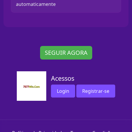
automaticamente
SEGUIR AGORA
Acessos
Login
Registrar-se