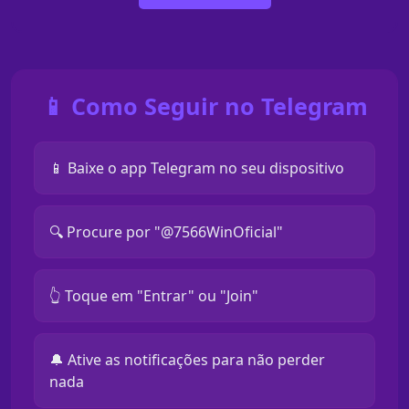
📱 Como Seguir no Telegram
📱 Baixe o app Telegram no seu dispositivo
🔍 Procure por "@7566WinOficial"
👆 Toque em "Entrar" ou "Join"
🔔 Ative as notificações para não perder
nada