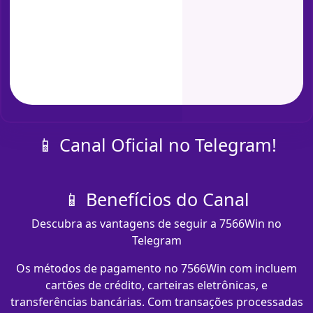
📱 Canal Oficial no Telegram!
📱 Benefícios do Canal
Descubra as vantagens de seguir a 7566Win no
Telegram
Os métodos de pagamento no 7566Win com​ incluem
cartões de crédito, carteiras eletrônicas, e
transferências bancárias. Com transações processadas