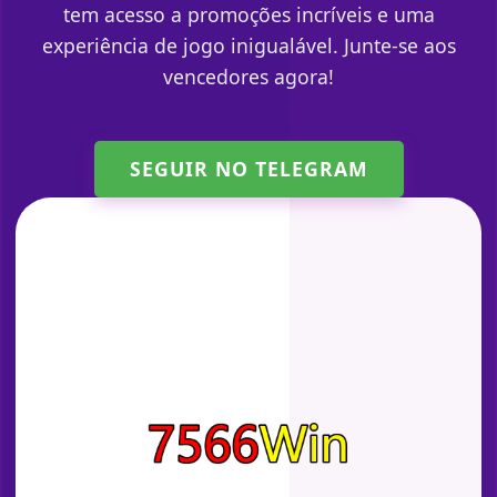
tem acesso a promoções incríveis e uma
experiência de jogo inigualável. Junte-se aos
vencedores agora!
SEGUIR NO TELEGRAM