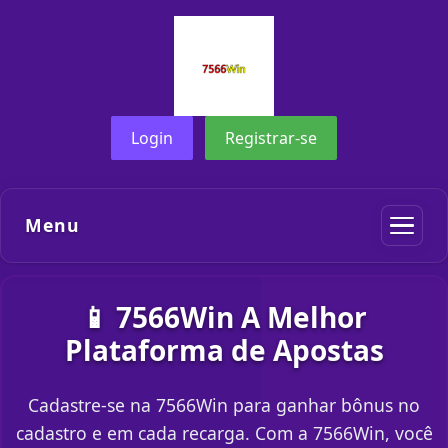
Login
Registrar-se
Menu
📱 7566Win A Melhor
Plataforma de Apostas
Cadastre-se na 7566Win para ganhar bônus no
cadastro e em cada recarga. Com a 7566Win, você