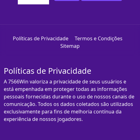
Políticas de Privacidade
Termos e Condições
Sitemap
Políticas de Privacidade
A 7566Win valoriza a privacidade de seus usuários e
está empenhada em proteger todas as informações
pessoais fornecidas durante o uso de nossos canais de
comunicação. Todos os dados coletados são utilizados
exclusivamente para fins de melhoria contínua da
experiência de nossos jogadores.