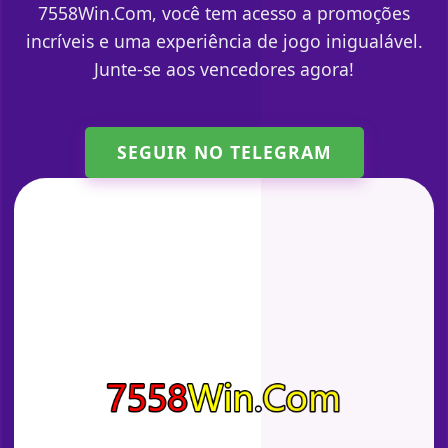
7558Win.Com, você tem acesso a promoções
incríveis e uma experiência de jogo inigualável.
Junte-se aos vencedores agora!
SEGUIR NO TELEGRAM