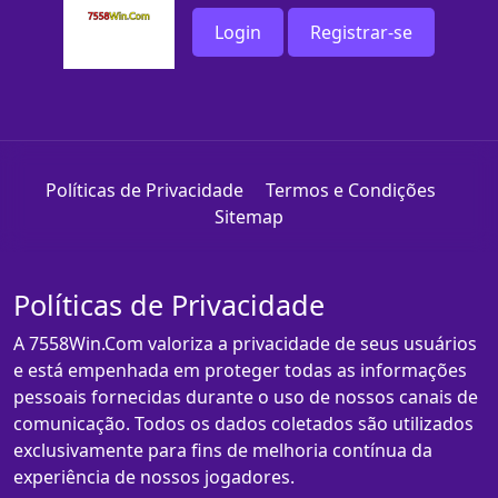
Login
Registrar-se
Políticas de Privacidade
Termos e Condições
Sitemap
Políticas de Privacidade
A 7558Win.Com valoriza a privacidade de seus usuários
e está empenhada em proteger todas as informações
pessoais fornecidas durante o uso de nossos canais de
comunicação. Todos os dados coletados são utilizados
exclusivamente para fins de melhoria contínua da
experiência de nossos jogadores.