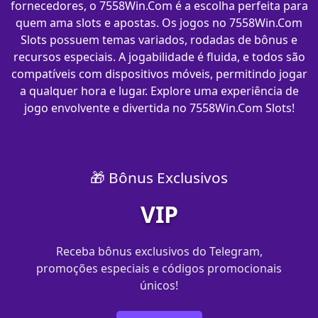
fornecedores, o 7558Win.Com é a escolha perfeita para
quem ama slots e apostas. Os jogos no 7558Win.Com
Slots possuem temas variados, rodadas de bônus e
recursos especiais. A jogabilidade é fluida, e todos são
compatíveis com dispositivos móveis, permitindo jogar
a qualquer hora e lugar. Explore uma experiência de
jogo envolvente e divertida no 7558Win.Com Slots!
🎁 Bônus Exclusivos
VIP
Receba bônus exclusivos do Telegram,
promoções especiais e códigos promocionais
únicos!