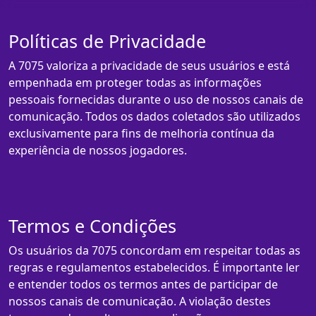
Políticas de Privacidade
A 7075 valoriza a privacidade de seus usuários e está
empenhada em proteger todas as informações
pessoais fornecidas durante o uso de nossos canais de
comunicação. Todos os dados coletados são utilizados
exclusivamente para fins de melhoria contínua da
experiência de nossos jogadores.
Termos e Condições
Os usuários da 7075 concordam em respeitar todas as
regras e regulamentos estabelecidos. É importante ler
e entender todos os termos antes de participar de
nossos canais de comunicação. A violação destes