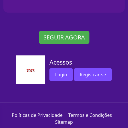
SEGUIR AGORA
Acessos
Login
Registrar-se
Políticas de Privacidade
Termos e Condições
Sitemap