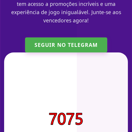
tem acesso a promoções incríveis e uma
experiência de jogo inigualável. Junte-se aos
vencedores agora!
SEGUIR NO TELEGRAM