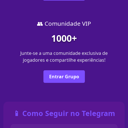
👥 Comunidade VIP
1000+
Junte-se a uma comunidade exclusiva de
jogadores e compartilhe experiências!
Entrar Grupo
📱 Como Seguir no Telegram