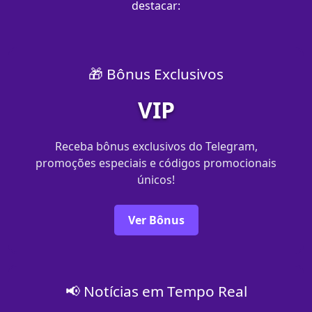
destacar:
🎁 Bônus Exclusivos
VIP
Receba bônus exclusivos do Telegram,
promoções especiais e códigos promocionais
únicos!
Ver Bônus
📢 Notícias em Tempo Real