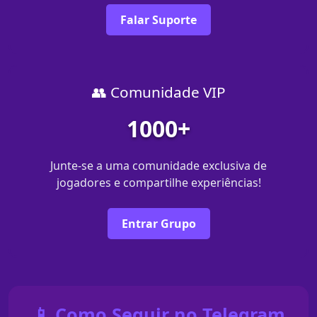
Falar Suporte
👥 Comunidade VIP
1000+
Junte-se a uma comunidade exclusiva de
jogadores e compartilhe experiências!
Entrar Grupo
📱 Como Seguir no Telegram