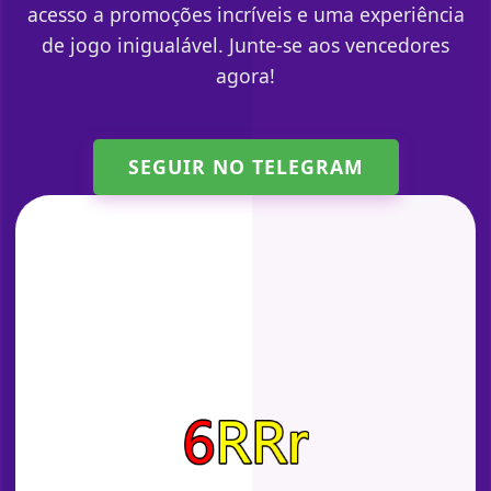
acesso a promoções incríveis e uma experiência
de jogo inigualável. Junte-se aos vencedores
agora!
SEGUIR NO TELEGRAM