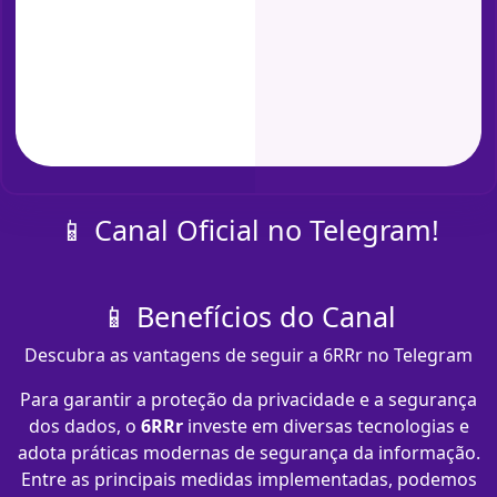
📱 Canal Oficial no Telegram!
📱 Benefícios do Canal
Descubra as vantagens de seguir a 6RRr no Telegram
Para garantir a proteção da privacidade e a segurança
dos dados, o
6RRr
investe em diversas tecnologias e
adota práticas modernas de segurança da informação.
Entre as principais medidas implementadas, podemos