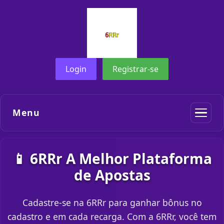
Login
Registrar-se
Menu
📱 6RRr A Melhor Plataforma
de Apostas
Cadastre-se na 6RRr para ganhar bônus no
cadastro e em cada recarga. Com a 6RRr, você tem