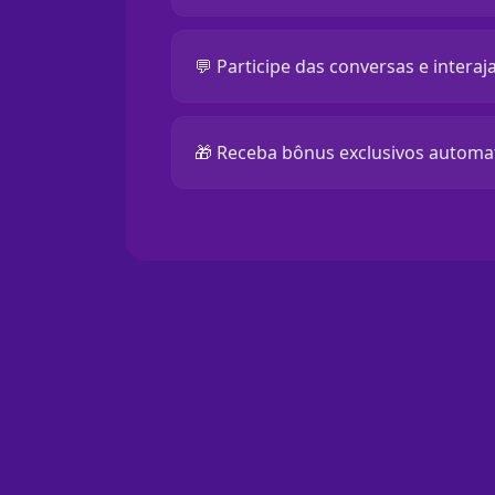
💬 Participe das conversas e interaj
🎁 Receba bônus exclusivos autom