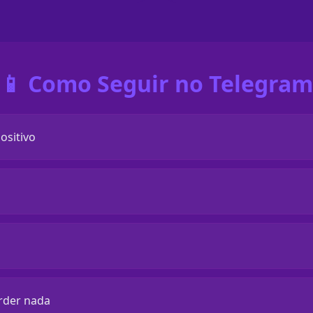
📱 Como Seguir no Telegram
ositivo
erder nada