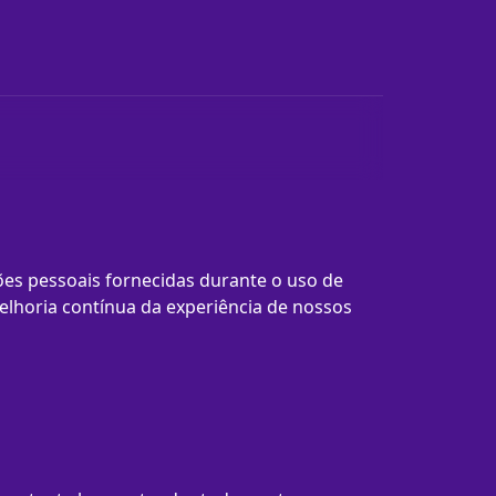
ões pessoais fornecidas durante o uso de
elhoria contínua da experiência de nossos