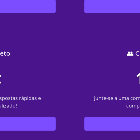
reto
👥 
t
espostas rápidas e
Junte-se a uma com
lizado!
compa
e