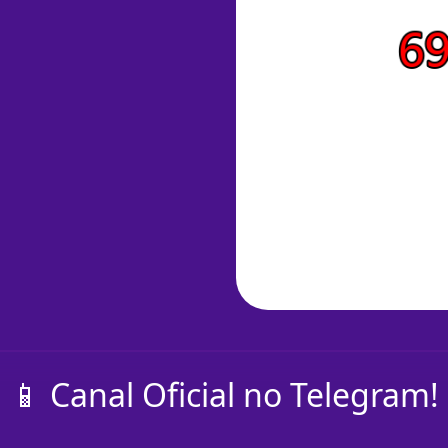
📱 Canal Oficial no Telegram!