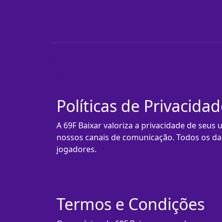
Políticas de Privacida
A 69F Baixar valoriza a privacidade de seu
nossos canais de comunicação. Todos os dad
jogadores.
Termos e Condições