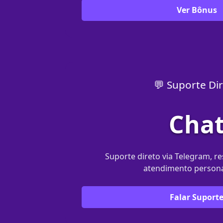
Ver Bônus
💬 Suporte Di
Cha
Suporte direto via Telegram, r
atendimento persona
Falar Suport