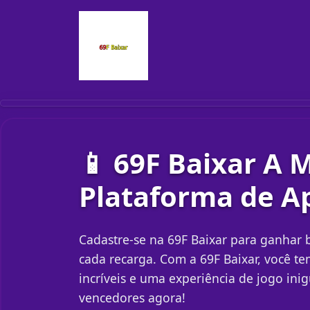
📱 69F Baixar A 
Plataforma de A
Cadastre-se na 69F Baixar para ganhar
cada recarga. Com a 69F Baixar, você t
incríveis e uma experiência de jogo inig
vencedores agora!