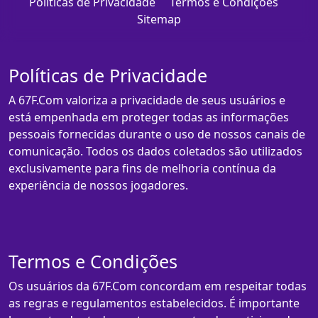
Políticas de Privacidade
Termos e Condições
Sitemap
Políticas de Privacidade
A 67F.Com valoriza a privacidade de seus usuários e
está empenhada em proteger todas as informações
pessoais fornecidas durante o uso de nossos canais de
comunicação. Todos os dados coletados são utilizados
exclusivamente para fins de melhoria contínua da
experiência de nossos jogadores.
Termos e Condições
Os usuários da 67F.Com concordam em respeitar todas
as regras e regulamentos estabelecidos. É importante