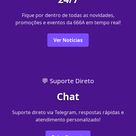
Fique por dentro de todas as novidades,
promoções e eventos da 666A em tempo real!
Ver Notícias
💬 Suporte Direto
Chat
Suporte direto via Telegram, respostas rápidas e
atendimento personalizado!