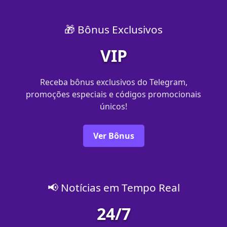
🎁 Bônus Exclusivos
VIP
Receba bônus exclusivos do Telegram,
promoções especiais e códigos promocionais
únicos!
Ver Bônus
📢 Notícias em Tempo Real
24/7