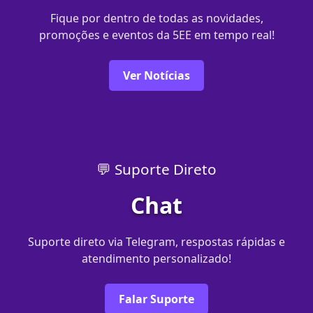
Fique por dentro de todas as novidades,
promoções e eventos da 5EE em tempo real!
Ver Notícias
💬 Suporte Direto
Chat
Suporte direto via Telegram, respostas rápidas e
atendimento personalizado!
Falar Suporte