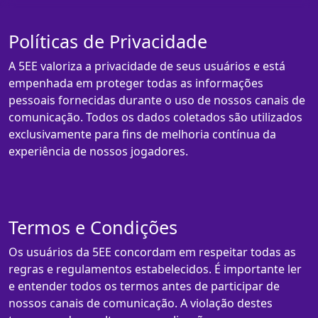
Políticas de Privacidade
A 5EE valoriza a privacidade de seus usuários e está
empenhada em proteger todas as informações
pessoais fornecidas durante o uso de nossos canais de
comunicação. Todos os dados coletados são utilizados
exclusivamente para fins de melhoria contínua da
experiência de nossos jogadores.
Termos e Condições
Os usuários da 5EE concordam em respeitar todas as
regras e regulamentos estabelecidos. É importante ler
e entender todos os termos antes de participar de
nossos canais de comunicação. A violação destes