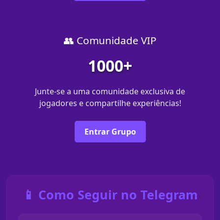
👥 Comunidade VIP
1000+
Junte-se a uma comunidade exclusiva de
jogadores e compartilhe experiências!
Entrar Grupo
📱 Como Seguir no Telegram