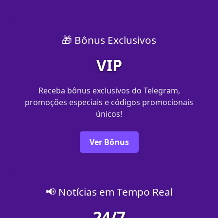
🎁 Bônus Exclusivos
VIP
Receba bônus exclusivos do Telegram,
promoções especiais e códigos promocionais
únicos!
Ver Bônus
📢 Notícias em Tempo Real
24/7