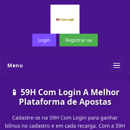
Login
Registrar-se
Menu
📱 59H Com Login A Melhor
Plataforma de Apostas
Cadastre-se na 59H Com Login para ganhar
bônus no cadastro e em cada recarga. Com a 59H