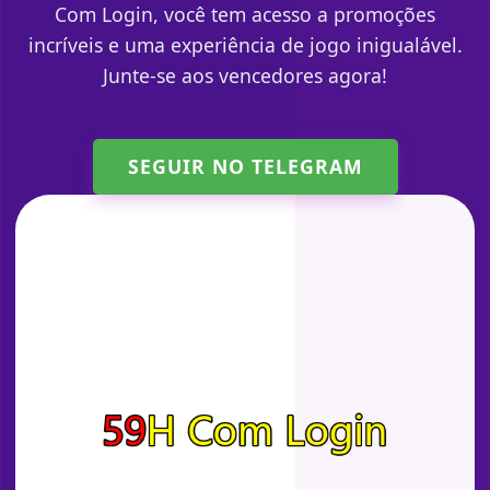
Com Login, você tem acesso a promoções
incríveis e uma experiência de jogo inigualável.
Junte-se aos vencedores agora!
SEGUIR NO TELEGRAM