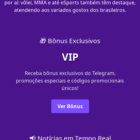
por aí: vôlei, MMA e até eSports também têm destaque,
atendendo aos variados gostos dos brasileiros.
🎁 Bônus Exclusivos
VIP
Receba bônus exclusivos do Telegram,
promoções especiais e códigos promocionais
únicos!
Ver Bônus
📢 Notícias em Tempo Real