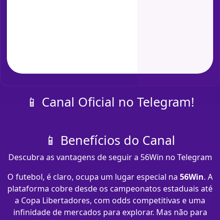
📱 Canal Oficial no Telegram!
📱 Benefícios do Canal
Descubra as vantagens de seguir a 56Win no Telegram
O futebol, é claro, ocupa um lugar especial na
56Win
. A
plataforma cobre desde os campeonatos estaduais até
a Copa Libertadores, com odds competitivas e uma
infinidade de mercados para explorar. Mas não para