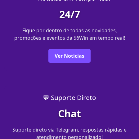
24/7
Fique por dentro de todas as novidades,
promoções e eventos da 56Win em tempo real!
Ver Notícias
💬 Suporte Direto
Chat
Suporte direto via Telegram, respostas rápidas e
atendimento personalizado!