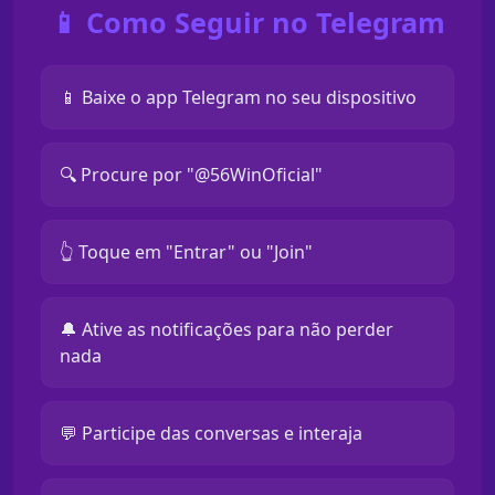
📱 Como Seguir no Telegram
📱 Baixe o app Telegram no seu dispositivo
🔍 Procure por "@56WinOficial"
👆 Toque em "Entrar" ou "Join"
🔔 Ative as notificações para não perder
nada
💬 Participe das conversas e interaja