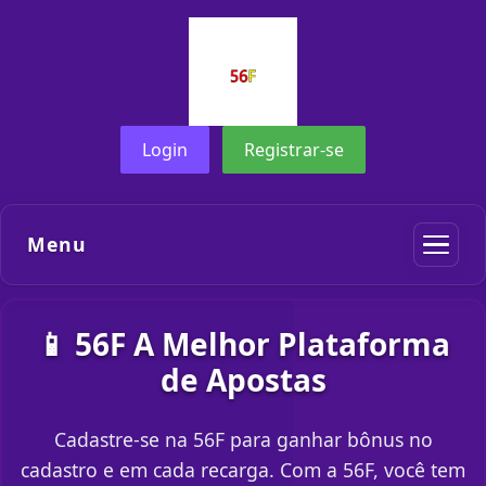
Login
Registrar-se
Menu
📱 56F A Melhor Plataforma
de Apostas
Cadastre-se na 56F para ganhar bônus no
cadastro e em cada recarga. Com a 56F, você tem