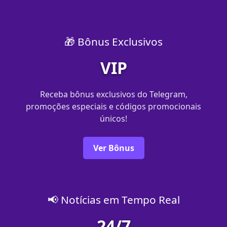
🎁 Bônus Exclusivos
VIP
Receba bônus exclusivos do Telegram,
promoções especiais e códigos promocionais
únicos!
Ver Bônus
📢 Notícias em Tempo Real
24/7