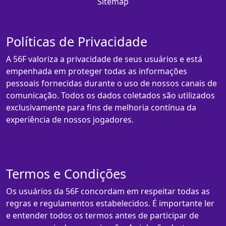
Sitemap
Políticas de Privacidade
A 56F valoriza a privacidade de seus usuários e está
empenhada em proteger todas as informações
pessoais fornecidas durante o uso de nossos canais de
comunicação. Todos os dados coletados são utilizados
exclusivamente para fins de melhoria contínua da
experiência de nossos jogadores.
Termos e Condições
Os usuários da 56F concordam em respeitar todas as
regras e regulamentos estabelecidos. É importante ler
e entender todos os termos antes de participar de