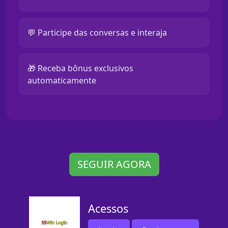
💬 Participe das conversas e interaja
🎁 Receba bônus exclusivos
automaticamente
SEGUIR AGORA
Acessos