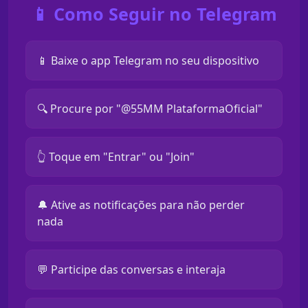
📱 Como Seguir no Telegram
📱 Baixe o app Telegram no seu dispositivo
🔍 Procure por "@55MM PlataformaOficial"
👆 Toque em "Entrar" ou "Join"
🔔 Ative as notificações para não perder
nada
💬 Participe das conversas e interaja