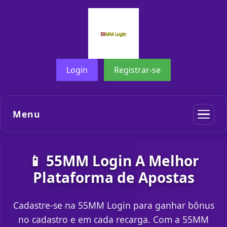
Login
Registrar-se
Menu
📱 55MM Login A Melhor
Plataforma de Apostas
Cadastre-se na 55MM Login para ganhar bônus
no cadastro e em cada recarga. Com a 55MM