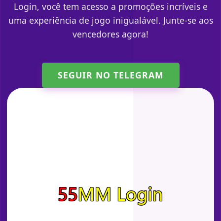
Login, você tem acesso a promoções incríveis e
uma experiência de jogo inigualável. Junte-se aos
vencedores agora!
SEGUIR NO TELEGRAM