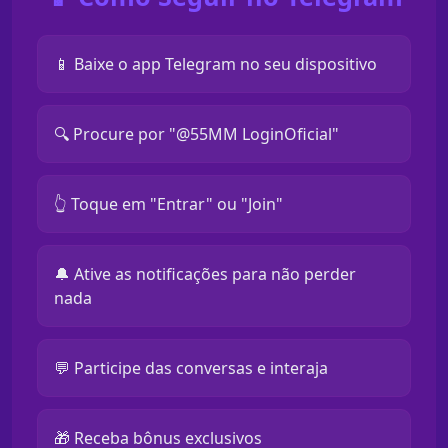
📱 Baixe o app Telegram no seu dispositivo
🔍 Procure por "@55MM LoginOficial"
👆 Toque em "Entrar" ou "Join"
🔔 Ative as notificações para não perder
nada
💬 Participe das conversas e interaja
🎁 Receba bônus exclusivos