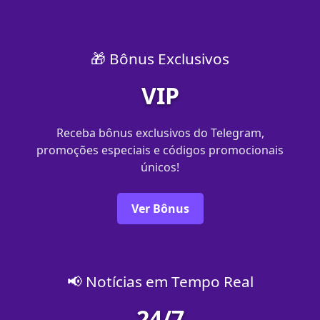
🎁 Bônus Exclusivos
VIP
Receba bônus exclusivos do Telegram,
promoções especiais e códigos promocionais
únicos!
Ver Bônus
📢 Notícias em Tempo Real
24/7