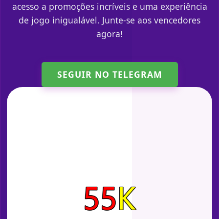
acesso a promoções incríveis e uma experiência
de jogo inigualável. Junte-se aos vencedores
agora!
SEGUIR NO TELEGRAM