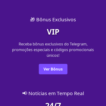
🎁 Bônus Exclusivos
VIP
Receba bônus exclusivos do Telegram,
promoções especiais e códigos promocionais
únicos!
Ver Bônus
📢 Notícias em Tempo Real
24/7