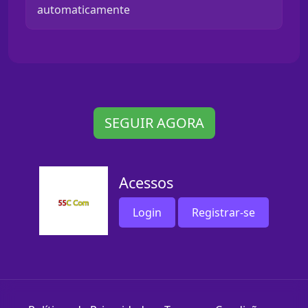
automaticamente
SEGUIR AGORA
Acessos
Login
Registrar-se