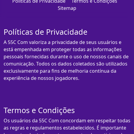
Políticas de Privacidade
Termos e Condições
Sitemap
Políticas de Privacidade
A 55C Com valoriza a privacidade de seus usuários e
está empenhada em proteger todas as informações
pessoais fornecidas durante o uso de nossos canais de
comunicação. Todos os dados coletados são utilizados
exclusivamente para fins de melhoria contínua da
experiência de nossos jogadores.
Termos e Condições
Os usuários da 55C Com concordam em respeitar todas
as regras e regulamentos estabelecidos. É importante