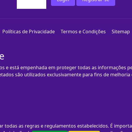
Políticas de Privacidade
Termos e Condições
Sitemap
de
rios e está empenhada em proteger todas as informações p
tados são utilizados exclusivamente para fins de melhoria
 todas as regras e regulamentos estabelecidos. É importa