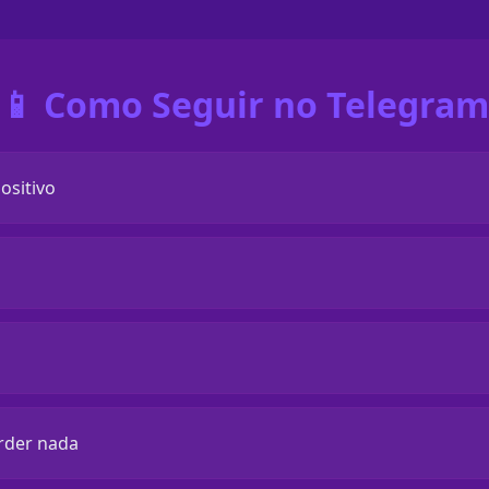
📱 Como Seguir no Telegram
ositivo
erder nada