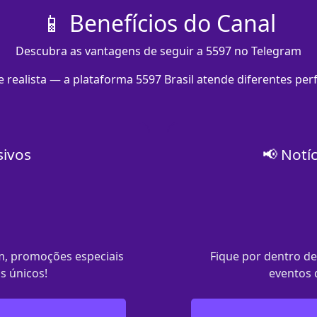
📱 Benefícios do Canal
Descubra as vantagens de seguir a 5597 no Telegram
e realista — a plataforma 5597 Brasil atende diferentes pe
sivos
📢 Notí
m, promoções especiais
Fique por dentro d
s únicos!
eventos 