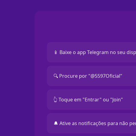
📱 Baixe o app Telegram no seu disp
🔍 Procure por "@5597Oficial"
👆 Toque em "Entrar" ou "Join"
🔔 Ative as notificações para não p