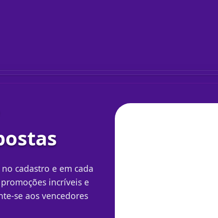
postas
 no cadastro e em cada
 promoções incríveis e
unte-se aos vencedores