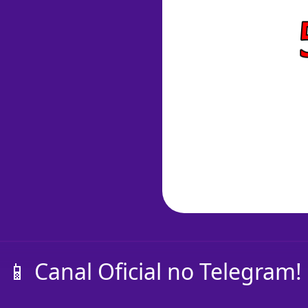
📱 Canal Oficial no Telegram!