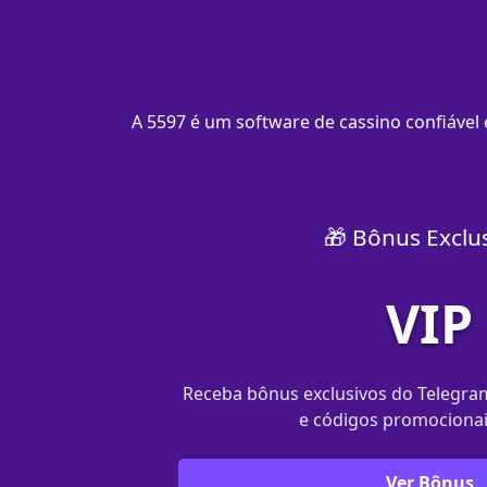
A 5597 é um software de cassino confiável 
🎁 Bônus Exclu
VIP
Receba bônus exclusivos do Telegra
e códigos promocionai
Ver Bônus