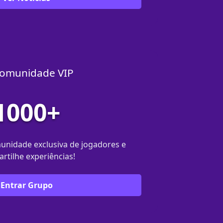
Comunidade VIP
1000+
unidade exclusiva de jogadores e
rtilhe experiências!
Entrar Grupo