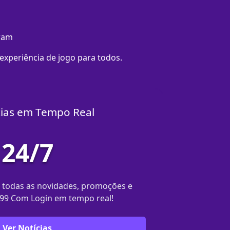
gram
 experiência de jogo para todos.
cias em Tempo Real
24/7
e todas as novidades, promoções e
99 Com Login em tempo real!
Ver Notícias