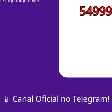
e jogo inigualável.
📱 Canal Oficial no Telegram!