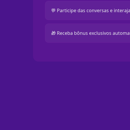
💬 Participe das conversas e interaj
🎁 Receba bônus exclusivos autom