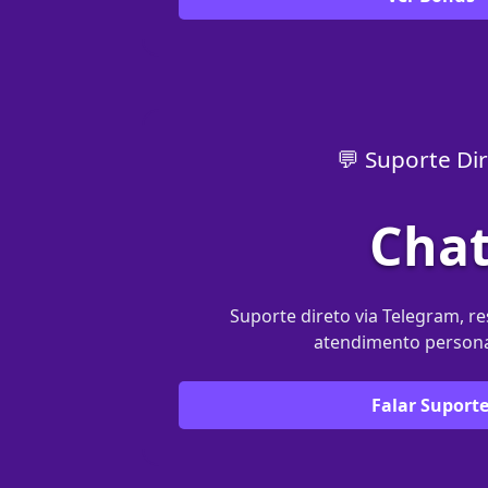
💬 Suporte Di
Cha
Suporte direto via Telegram, r
atendimento persona
Falar Suport