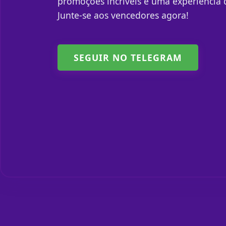
promoções incríveis e uma experiência d
Junte-se aos vencedores agora!
SEGUIR NO TELEGRAM