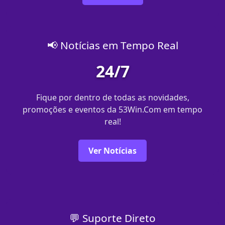
📢 Notícias em Tempo Real
24/7
Fique por dentro de todas as novidades,
promoções e eventos da 53Win.Com em tempo
real!
Ver Notícias
💬 Suporte Direto