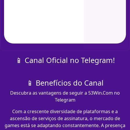
📱 Canal Oficial no Telegram!
📱 Benefícios do Canal
Descubra as vantagens de seguir a 53Win.Com no
Telegram
Com a crescente diversidade de plataformas e a
ascensão de serviços de assinatura, o mercado de
games está se adaptando constantemente. A presença