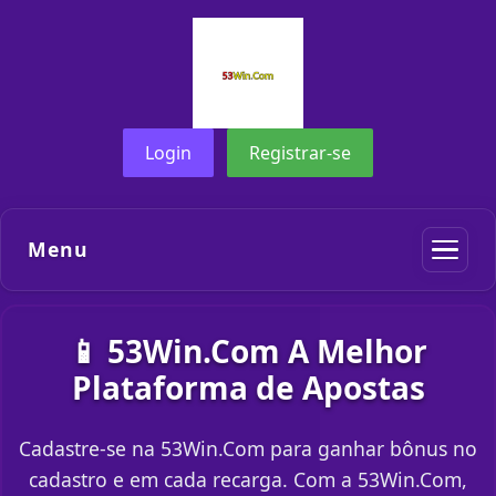
Login
Registrar-se
Menu
📱 53Win.Com A Melhor
Plataforma de Apostas
Cadastre-se na 53Win.Com para ganhar bônus no
cadastro e em cada recarga. Com a 53Win.Com,