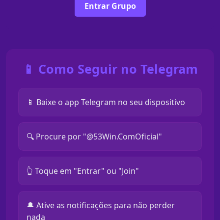
Entrar Grupo
📱 Como Seguir no Telegram
📱 Baixe o app Telegram no seu dispositivo
🔍 Procure por "@53Win.ComOficial"
👆 Toque em "Entrar" ou "Join"
🔔 Ative as notificações para não perder
nada