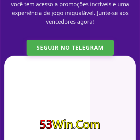
você tem acesso a promoções incríveis e uma
experiência de jogo inigualável. Junte-se aos
vencedores agora!
SEGUIR NO TELEGRAM