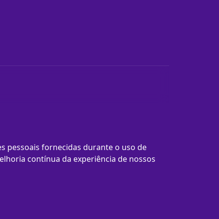
s pessoais fornecidas durante o uso de
elhoria contínua da experiência de nossos