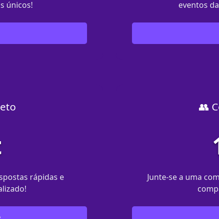
s únicos!
eventos da
reto
👥 
t
espostas rápidas e
Junte-se a uma com
lizado!
compa
e