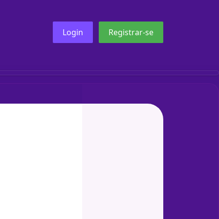
Login
Registrar-se