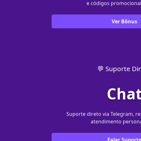
e códigos promocionai
Ver Bônus
💬 Suporte Di
Cha
Suporte direto via Telegram, r
atendimento persona
Falar Suport