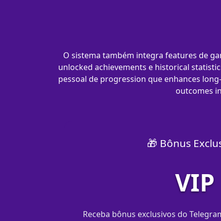
O sistema também integra features de gam
unlocked achievements e historical statisti
pessoal de progression que enhances long
outcomes in
🎁 Bônus Exclu
VIP
Receba bônus exclusivos do Telegra