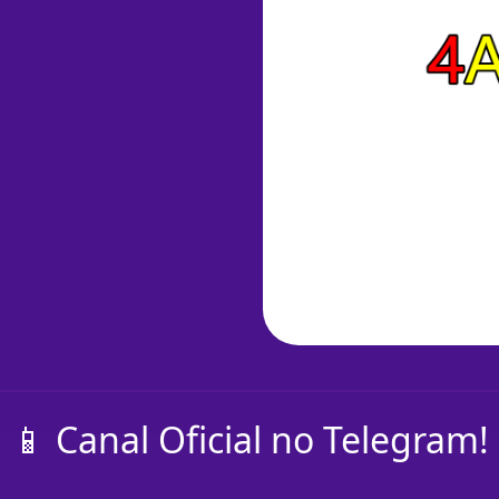
📱 Canal Oficial no Telegram!