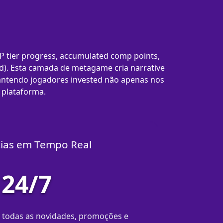
P tier progress, accumulated comp points,
ved). Esta camada de metagame cria narrative
antendo jogadores invested não apenas nos
 plataforma.
cias em Tempo Real
24/7
e todas as novidades, promoções e