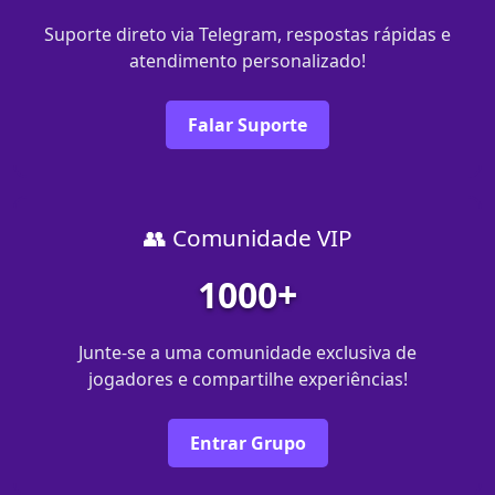
Suporte direto via Telegram, respostas rápidas e
atendimento personalizado!
Falar Suporte
👥 Comunidade VIP
1000+
Junte-se a uma comunidade exclusiva de
jogadores e compartilhe experiências!
Entrar Grupo