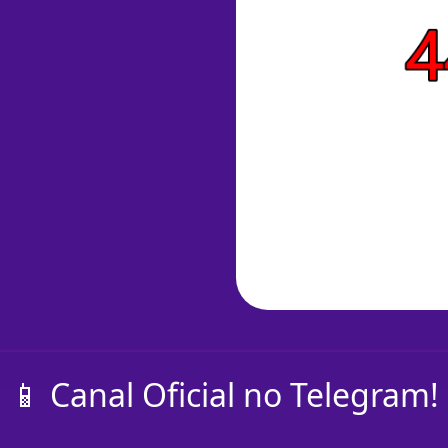
📱 Canal Oficial no Telegram!