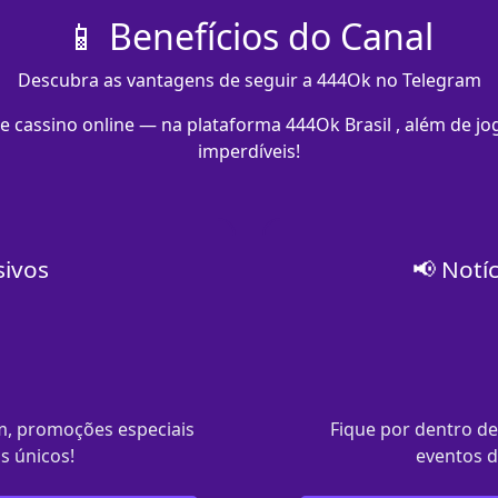
📱 Benefícios do Canal
Descubra as vantagens de seguir a 444Ok no Telegram
e cassino online — na plataforma 444Ok Brasil , além de jo
imperdíveis!
sivos
📢 Notí
m, promoções especiais
Fique por dentro d
s únicos!
eventos d