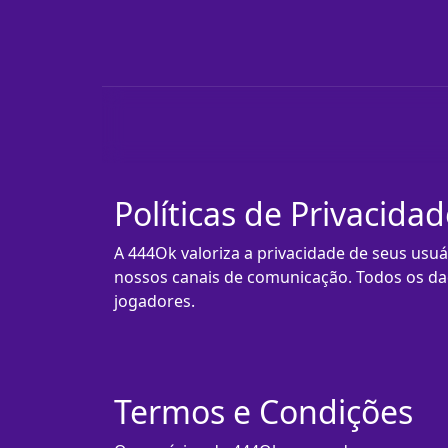
Políticas de Privacida
A 444Ok valoriza a privacidade de seus usu
nossos canais de comunicação. Todos os dad
jogadores.
Termos e Condições