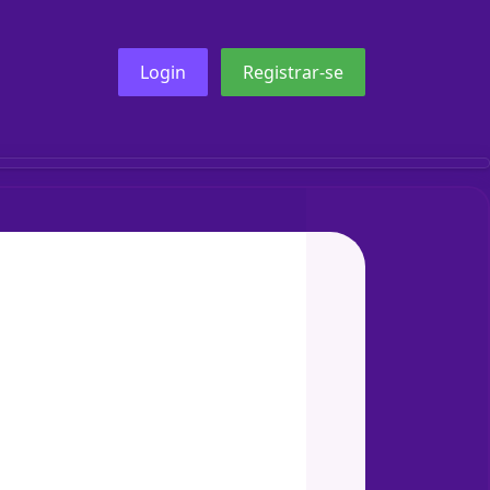
Login
Registrar-se