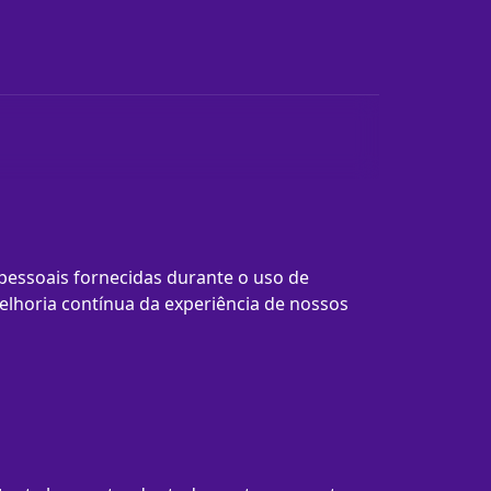
pessoais fornecidas durante o uso de
elhoria contínua da experiência de nossos