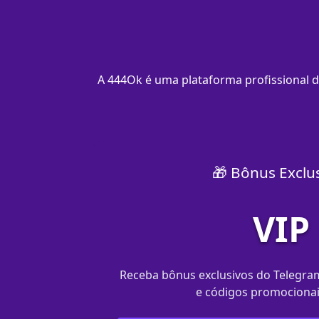
A 444Ok é uma plataforma profissional d
🎁 Bônus Exclu
VIP
Receba bônus exclusivos do Telegra
e códigos promocionai