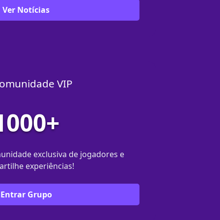
Ver Notícias
Comunidade VIP
1000+
unidade exclusiva de jogadores e
rtilhe experiências!
Entrar Grupo