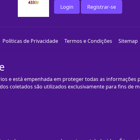
Login
Registrar-se
Políticas de Privacidade
Termos e Condições
Sitemap
de
ários e está empenhada em proteger todas as informações 
os coletados são utilizados exclusivamente para fins de m