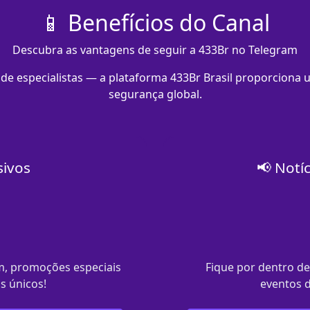
📱 Benefícios do Canal
Descubra as vantagens de seguir a 433Br no Telegram
de especialistas — a plataforma 433Br Brasil proporciona u
segurança global.
sivos
📢 Notí
m, promoções especiais
Fique por dentro d
s únicos!
eventos 