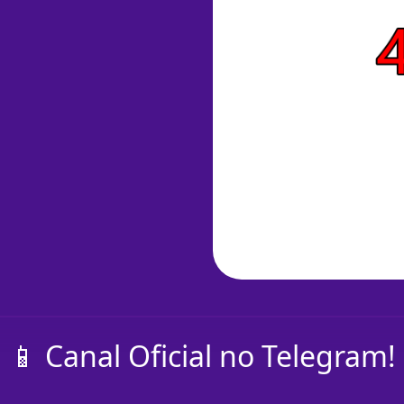
📱 Canal Oficial no Telegram!