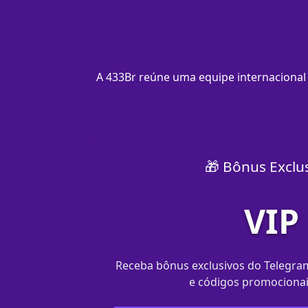
A 433Br reúne uma equipe internacional 
🎁 Bônus Exclu
VIP
Receba bônus exclusivos do Telegra
e códigos promocionai