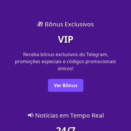
🎁 Bônus Exclusivos
VIP
Receba bônus exclusivos do Telegram,
promoções especiais e códigos promocionais
únicos!
Ver Bônus
📢 Notícias em Tempo Real
24/7