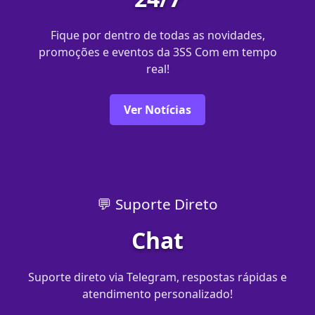
Fique por dentro de todas as novidades,
promoções e eventos da 3SS Com em tempo
real!
Ver Notícias
💬 Suporte Direto
Chat
Suporte direto via Telegram, respostas rápidas e
atendimento personalizado!