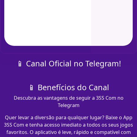
📱 Canal Oficial no Telegram!
📱 Benefícios do Canal
Descubra as vantagens de seguir a 3SS Com no
Telegram
Quer levar a diversão para qualquer lugar? Baixe o App
3SS Com e tenha acesso imediato a todos os seus jogos
favoritos. O aplicativo é leve, rápido e compatível com