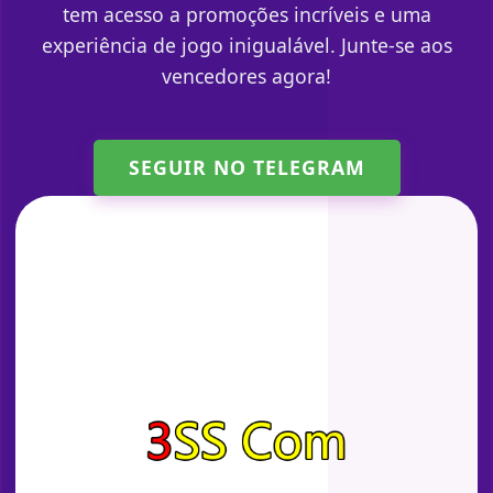
tem acesso a promoções incríveis e uma
experiência de jogo inigualável. Junte-se aos
vencedores agora!
SEGUIR NO TELEGRAM