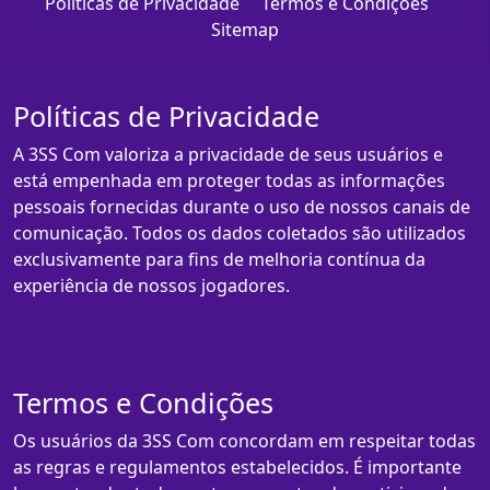
Políticas de Privacidade
Termos e Condições
Sitemap
Políticas de Privacidade
A 3SS Com valoriza a privacidade de seus usuários e
está empenhada em proteger todas as informações
pessoais fornecidas durante o uso de nossos canais de
comunicação. Todos os dados coletados são utilizados
exclusivamente para fins de melhoria contínua da
experiência de nossos jogadores.
Termos e Condições
Os usuários da 3SS Com concordam em respeitar todas
as regras e regulamentos estabelecidos. É importante