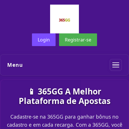
Login
Registrar-se
Menu
📱 365GG A Melhor
Plataforma de Apostas
Cadastre-se na 365GG para ganhar bônus no
cadastro e em cada recarga. Com a 365GG, você