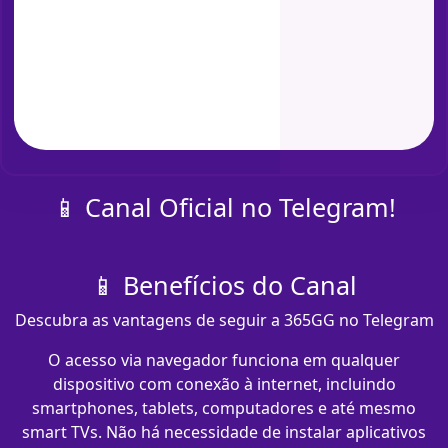
📱 Canal Oficial no Telegram!
📱 Benefícios do Canal
Descubra as vantagens de seguir a 365GG no Telegram
O acesso via navegador funciona em qualquer
dispositivo com conexão à internet, incluindo
smartphones, tablets, computadores e até mesmo
smart TVs. Não há necessidade de instalar aplicativos