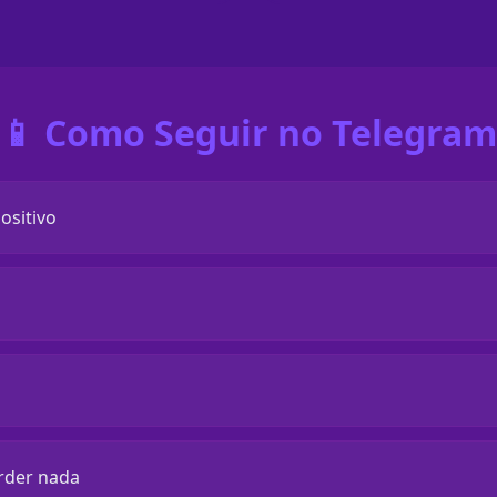
📱 Como Seguir no Telegram
ositivo
erder nada