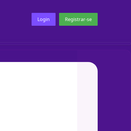
Login
Registrar-se