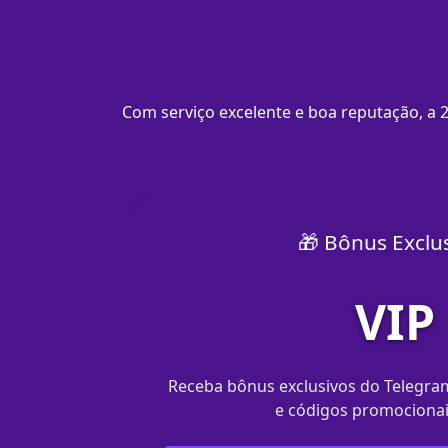
Com serviço excelente e boa reputação, a 2
🎁 Bônus Exclu
VIP
Receba bônus exclusivos do Telegra
e códigos promocionai