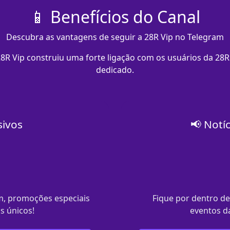
📱 Benefícios do Canal
Descubra as vantagens de seguir a 28R Vip no Telegram
8R Vip construiu uma forte ligação com os usuários da 28R
dedicado.
sivos
📢 Notí
m, promoções especiais
Fique por dentro d
s únicos!
eventos d