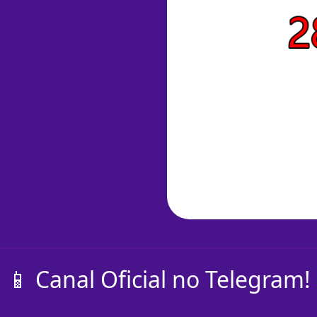
📱 Canal Oficial no Telegram!