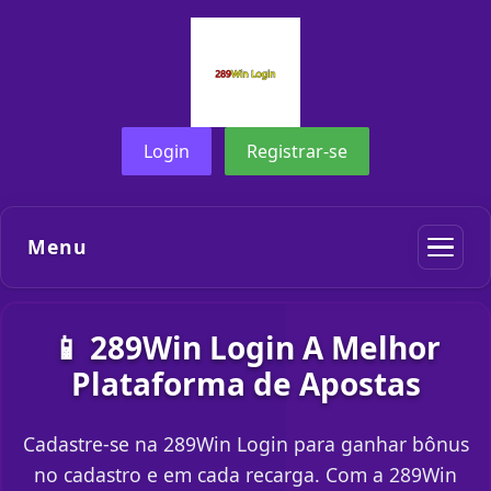
Login
Registrar-se
Menu
📱 289Win Login A Melhor
Plataforma de Apostas
Cadastre-se na 289Win Login para ganhar bônus
no cadastro e em cada recarga. Com a 289Win