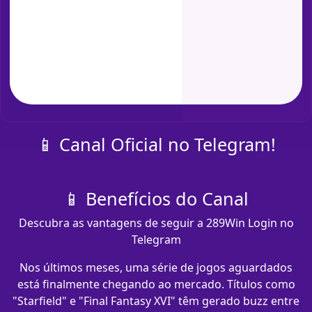
📱 Canal Oficial no Telegram!
📱 Benefícios do Canal
Descubra as vantagens de seguir a 289Win Login no
Telegram
Nos últimos meses, uma série de jogos aguardados
está finalmente chegando ao mercado. Títulos como
"Starfield" e "Final Fantasy XVI" têm gerado buzz entre