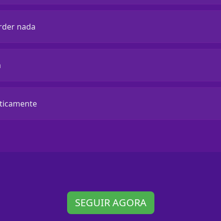
erder nada
a
aticamente
SEGUIR AGORA