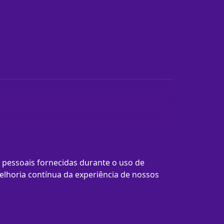
 pessoais fornecidas durante o uso de
elhoria contínua da experiência de nossos