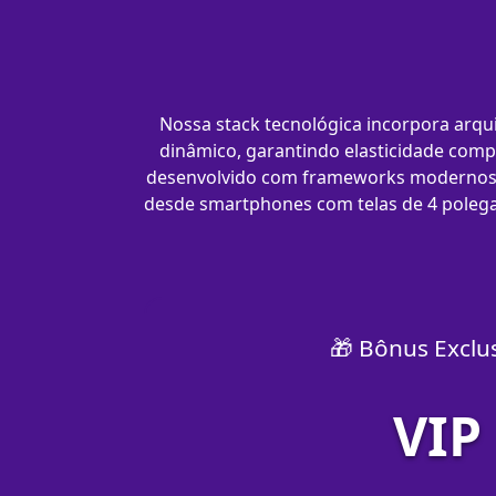
Nossa stack tecnológica incorpora arqu
dinâmico, garantindo elasticidade comp
desenvolvido com frameworks modernos e
desde smartphones com telas de 4 polegad
🎁 Bônus Exclu
VIP