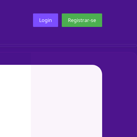
Login
Registrar-se