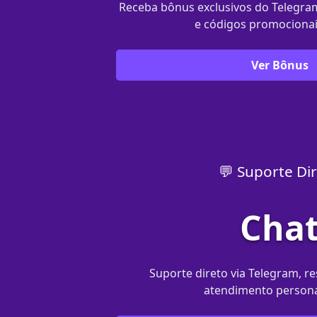
Receba bônus exclusivos do Telegra
e códigos promocionai
Ver Bônus
💬 Suporte Di
Cha
Suporte direto via Telegram, r
atendimento persona