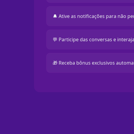
🔔 Ative as notificações para não p
💬 Participe das conversas e interaj
🎁 Receba bônus exclusivos autom