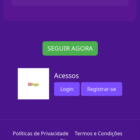
SEGUIR AGORA
Acessos
Login
Registrar-se
Políticas de Privacidade
Termos e Condições