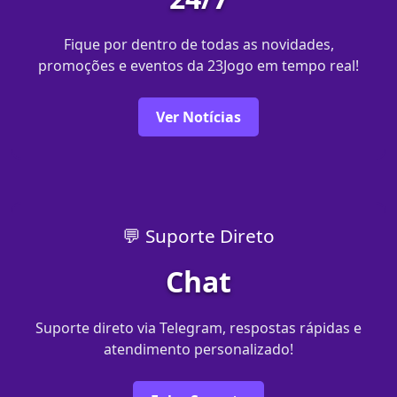
Fique por dentro de todas as novidades,
promoções e eventos da 23Jogo em tempo real!
Ver Notícias
💬 Suporte Direto
Chat
Suporte direto via Telegram, respostas rápidas e
atendimento personalizado!