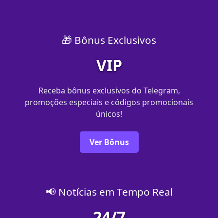
🎁 Bônus Exclusivos
VIP
Receba bônus exclusivos do Telegram,
promoções especiais e códigos promocionais
únicos!
Ver Bônus
📢 Notícias em Tempo Real
24/7