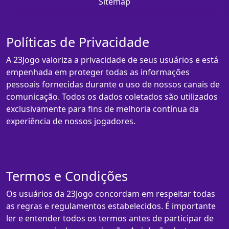
Sitemap
Políticas de Privacidade
A 23Jogo valoriza a privacidade de seus usuários e está
empenhada em proteger todas as informações
pessoais fornecidas durante o uso de nossos canais de
comunicação. Todos os dados coletados são utilizados
exclusivamente para fins de melhoria contínua da
experiência de nossos jogadores.
Termos e Condições
Os usuários da 23Jogo concordam em respeitar todas
as regras e regulamentos estabelecidos. É importante
ler e entender todos os termos antes de participar de