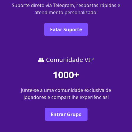
Suporte direto via Telegram, respostas rápidas e
atendimento personalizado!
Falar Suporte
👥 Comunidade VIP
1000+
Junte-se a uma comunidade exclusiva de
jogadores e compartilhe experiências!
Entrar Grupo