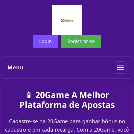
Login
Registrar-se
Menu
📱 20Game A Melhor
Plataforma de Apostas
Cadastre-se na 20Game para ganhar bônus no
cadastro e em cada recarga. Com a 20Game, você