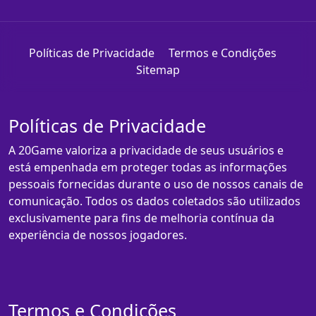
Políticas de Privacidade
Termos e Condições
Sitemap
Políticas de Privacidade
A 20Game valoriza a privacidade de seus usuários e
está empenhada em proteger todas as informações
pessoais fornecidas durante o uso de nossos canais de
comunicação. Todos os dados coletados são utilizados
exclusivamente para fins de melhoria contínua da
experiência de nossos jogadores.
Termos e Condições