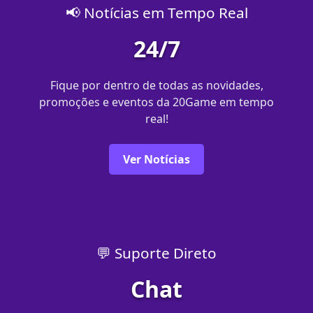
📢 Notícias em Tempo Real
24/7
Fique por dentro de todas as novidades,
promoções e eventos da 20Game em tempo
real!
Ver Notícias
💬 Suporte Direto
Chat