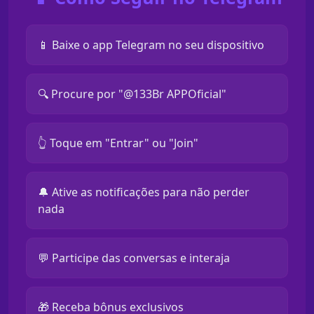
📱 Baixe o app Telegram no seu dispositivo
🔍 Procure por "@133Br APPOficial"
👆 Toque em "Entrar" ou "Join"
🔔 Ative as notificações para não perder
nada
💬 Participe das conversas e interaja
🎁 Receba bônus exclusivos