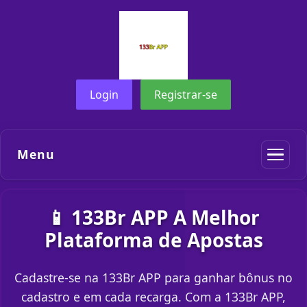
Login
Registrar-se
Menu
📱 133Br APP A Melhor
Plataforma de Apostas
Cadastre-se na 133Br APP para ganhar bônus no
cadastro e em cada recarga. Com a 133Br APP,