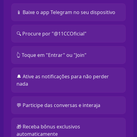
📱 Baixe o app Telegram no seu dispositivo
🔍 Procure por "@11CCOficial"
👆 Toque em "Entrar" ou "Join"
🔔 Ative as notificações para não perder
nada
💬 Participe das conversas e interaja
🎁 Receba bônus exclusivos
automaticamente