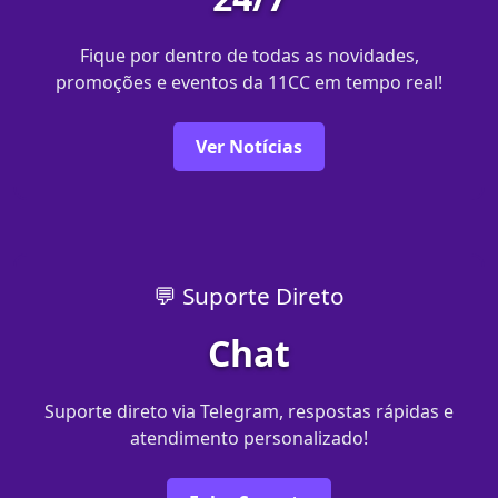
Fique por dentro de todas as novidades,
promoções e eventos da 11CC em tempo real!
Ver Notícias
💬 Suporte Direto
Chat
Suporte direto via Telegram, respostas rápidas e
atendimento personalizado!