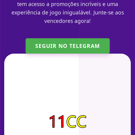
tem acesso a promoções incríveis e uma
experiência de jogo inigualável. Junte-se aos
vencedores agora!
SEGUIR NO TELEGRAM